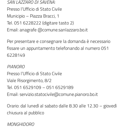
SAN LAZZARO DI SAVENA:
Presso l’Ufficio di Stato Civile
Municipio – Piazza Bracci, 1
Informazioni
Tel. 051 6228222 (digitare tasto 2)
locali
Email: anagrafe @comune.sanlazzaro.bo.it
Per presentare e consegnare la domanda è necessario
fissare un appuntamento telefonando al numero 051
6228149
PIANORO
Newsletter
Presso l’Ufficio di Stato Civile
Viale Risorgimento, 8/2
Tel. 051 6529109 – 051 6529189
Email: servizio.statocivile@comune.pianoro.bo.it
Orario: dal lunedì al sabato dalle 8.30 alle 12.30 – giovedì
chiusura al pubblico
MONGHIDORO