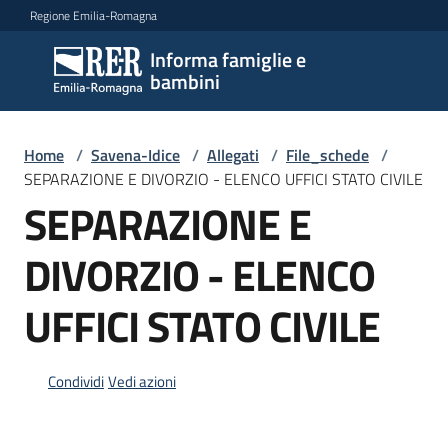
Vai al contenuto
Vai alla navigazione
Vai al footer
Regione Emilia-Romagna
Informa famiglie e
Informa
bambini
famiglie
e
bambini
Home
/
Savena-Idice
/
Allegati
/
File_schede
/
SEPARAZIONE E DIVORZIO - ELENCO UFFICI STATO CIVILE
SEPARAZIONE E
Argomenti
DIVORZIO - ELENCO
UFFICI STATO CIVILE
Servizi
Centri
Condividi
Vedi azioni
per
le
famiglie