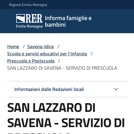
Vai al contenuto
Vai alla navigazione
Vai al footer
Regione Emilia-Romagna
Informa famiglie e
Informa
bambini
famiglie
e
bambini
Home
/
Savena-Idice
/
Scuola e servizi educativi per l'infanzia
/
Prescuola e Postscuola
/
SAN LAZZARO DI SAVENA - SERVIZIO DI PRESCUOLA
Argomenti
Informazioni dalle Redazioni locali
Servizi
SAN LAZZARO DI
Centri
per
SAVENA - SERVIZIO DI
le
famiglie