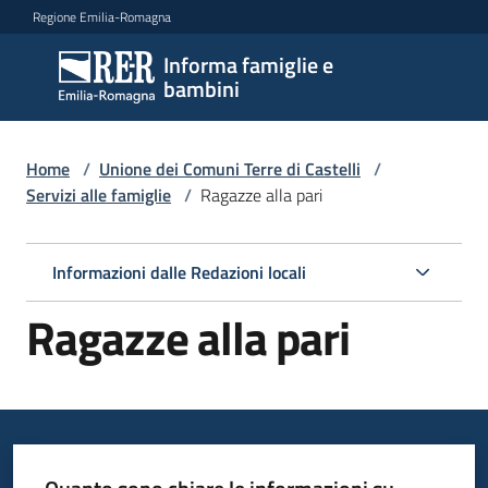
Vai al contenuto
Vai alla navigazione
Vai al footer
Regione Emilia-Romagna
Informa famiglie e
Informa
bambini
famiglie
e
bambini
Home
/
Unione dei Comuni Terre di Castelli
/
Servizi alle famiglie
/
Ragazze alla pari
Argomenti
Informazioni dalle Redazioni locali
Ragazze alla pari
Servizi
Menu selezionato
Centri
per
le
famiglie