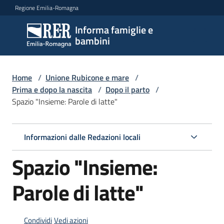
Vai al contenuto
Vai alla navigazione
Vai al footer
Regione Emilia-Romagna
Informa famiglie e
Informa
bambini
famiglie
e
bambini
Home
/
Unione Rubicone e mare
/
Prima e dopo la nascita
/
Dopo il parto
/
Spazio "Insieme: Parole di latte"
Argomenti
Informazioni dalle Redazioni locali
Servizi
Spazio "Insieme:
Centri
Parole di latte"
per
le
famiglie
Condividi
Vedi azioni