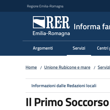
Vai al contenuto
Vai alla navigazione
Vai al footer
Regione Emilia-Romagna
Informa fa
Argomenti
Servizi
Centri 
Menu selezionato
Home
Unione Rubicone e mare
Servizi
/
/
Informazioni dalle Redazioni locali
Il Primo Soccorso 