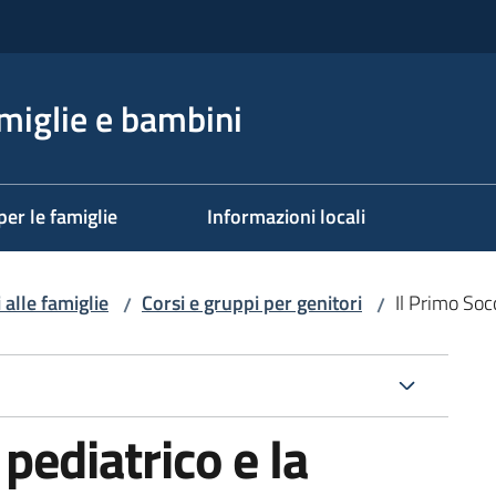
miglie e bambini
per le famiglie
Informazioni locali
 alle famiglie
Corsi e gruppi per genitori
Il Primo Soc
/
/
pediatrico e la