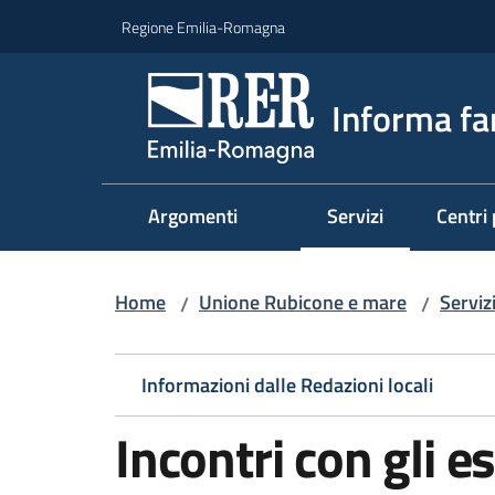
Vai al contenuto
Vai alla navigazione
Vai al footer
Regione Emilia-Romagna
Informa fa
Argomenti
Servizi
Centri 
Menu selezionato
Home
Unione Rubicone e mare
Servizi
/
/
Informazioni dalle Redazioni locali
Incontri con gli e