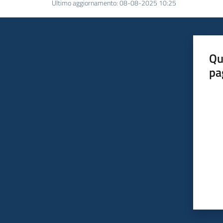
Ultimo aggiornamento
:
08-08-2025 10:25
Qu
pa
Valut