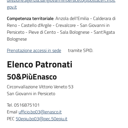
direzione.agenzia.sangiovanniinpersiceto@postacert.inps.
gov.it
Competenza territoriale
: Anzola dell'Emilia - Calderara di
Reno - Castello d'Argile - Crevalcore - San Giovanni in
Persiceto - Pieve di Cento - Sala Bolognese - Sant'Agata
Bolognese
Prenotazione accessi in sede
tramite SPID.
Elenco Patronati
50&PiùEnasco
Circonvallazione Vittorio Veneto 53
San Giovanni in Persiceto
Tel. 0516875101
Email
ufficio.bo03@enasco.it
PEC
50epiu.bo03@pec.50epiu.it