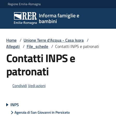
Vai al contenuto
Vai alla navigazione
Vai al footer
Regione Emilia-Romagna
Informa famiglie e
Informa
bambini
famiglie
e
bambini
Home
/
Unione Terre d'Acqua - Casa Isora
/
Allegati
/
File_schede
/
Contatti INPS e patronati
Contatti INPS e
Argomenti
patronati
Servizi
Condividi
Vedi azioni
Centri
per
INPS
le
Agenzia di San Giovanni in Persiceto
famiglie