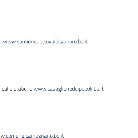
ni
www.sanbenedettovaldisambro.bo.it
i sulle pratiche
www.castiglionedeipepoli.bo.it
w.comune.camugnano.bo.it