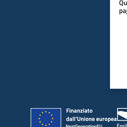
Qu
pa
Valut