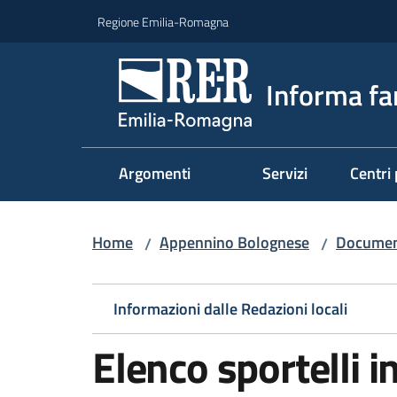
Vai al contenuto
Vai alla navigazione
Vai al footer
Regione Emilia-Romagna
Informa fa
Argomenti
Servizi
Centri 
Home
Appennino Bolognese
Document
/
/
Informazioni dalle Redazioni locali
Elenco sportelli i