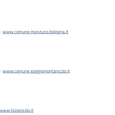
ni
www.comune.monzuno.bologna.it
ni
www.comune.gaggiomontano.bo.it
www.lizzano.bo.it