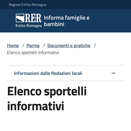
Vai al contenuto
Vai alla navigazione
Vai al footer
Regione Emilia-Romagna
Informa famiglie e
Informa
bambini
famiglie
e
bambini
Home
/
Parma
/
Documenti e pratiche
/
Elenco sportelli informativi
Argomenti
Informazioni dalle Redazioni locali
Elenco sportelli
Servizi
informativi
Centri
per
le
famiglie