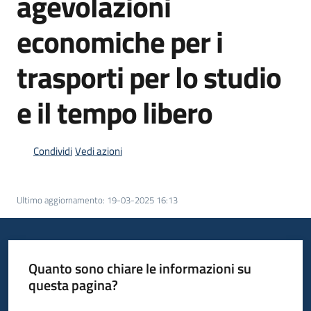
agevolazioni
economiche per i
Informazioni
trasporti per lo studio
locali
e il tempo libero
Condividi
Vedi azioni
Newsletter
Ultimo aggiornamento
:
19-03-2025 16:13
Quanto sono chiare le informazioni su
questa pagina?
Valuta da 1 a 5 stelle