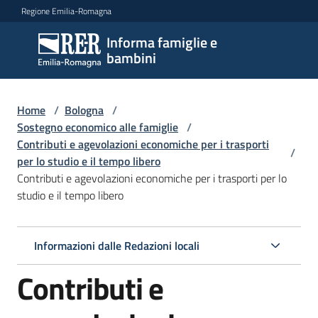
Vai al contenuto
Vai alla navigazione
Vai al footer
Regione Emilia-Romagna
Informa famiglie e
Informa
bambini
famiglie
e
bambini
Home
/
Bologna
/
Sostegno economico alle famiglie
/
Contributi e agevolazioni economiche per i trasporti
/
per lo studio e il tempo libero
Argomenti
Contributi e agevolazioni economiche per i trasporti per lo
studio e il tempo libero
Servizi
Informazioni dalle Redazioni locali
Centri
Contributi e
per
le
famiglie