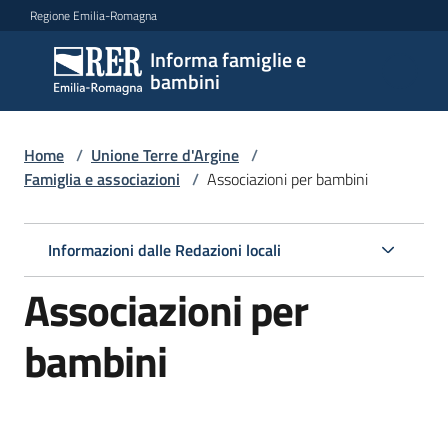
Vai al contenuto
Vai alla navigazione
Vai al footer
Regione Emilia-Romagna
Informa famiglie e
Informa
bambini
famiglie
e
bambini
Home
/
Unione Terre d'Argine
/
Famiglia e associazioni
/
Associazioni per bambini
Argomenti
Informazioni dalle Redazioni locali
Associazioni per
Servizi
bambini
Centri
per
le
famiglie