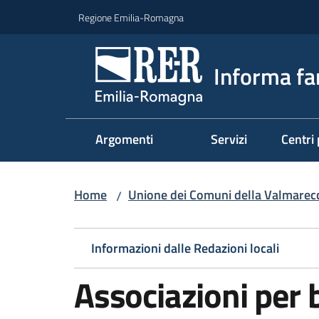
Vai al contenuto
Vai alla navigazione
Vai al footer
Regione Emilia-Romagna
Informa fa
Argomenti
Servizi
Centri 
Home
Unione dei Comuni della Valmarecch
/
Informazioni dalle Redazioni locali
Associazioni per