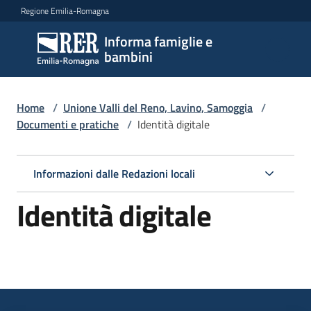
Vai al contenuto
Vai alla navigazione
Vai al footer
Regione Emilia-Romagna
Informa famiglie e
Informa
bambini
famiglie
e
bambini
Home
/
Unione Valli del Reno, Lavino, Samoggia
/
Documenti e pratiche
/
Identità digitale
Argomenti
Informazioni dalle Redazioni locali
Identità digitale
Servizi
Centri
per
le
famiglie