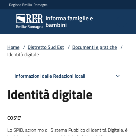
Vai al contenuto
Vai alla navigazione
Vai al footer
Regione Emilia-Romagna
Informa famiglie e
Informa
bambini
famiglie
e
bambini
Home
/
Distretto Sud Est
/
Documenti e pratiche
/
Identità digitale
Argomenti
Informazioni dalle Redazioni locali
Identità digitale
Servizi
Centri
COS'E'
per
le
Lo SPID, acronimo di Sistema Pubblico di Identità Digitale, è
famiglie