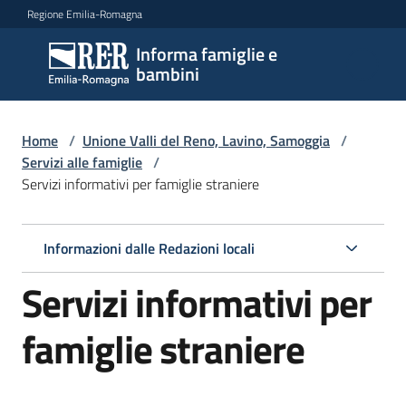
Vai al contenuto
Vai alla navigazione
Vai al footer
Regione Emilia-Romagna
Informa famiglie e
Informa
bambini
famiglie
e
bambini
Home
/
Unione Valli del Reno, Lavino, Samoggia
/
Servizi alle famiglie
/
Servizi informativi per famiglie straniere
Argomenti
Informazioni dalle Redazioni locali
Servizi
Servizi informativi per
Menu selezionato
Centri
famiglie straniere
per
le
famiglie