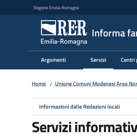
Vai al contenuto
Vai alla navigazione
Vai al footer
Regione Emilia-Romagna
Informa fa
Argomenti
Servizi
Centri 
Menu selezionato
Home
Unione Comuni Modenesi Area No
/
Informazioni dalle Redazioni locali
Servizi informativ