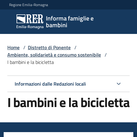
Vai al contenuto
Vai alla navigazione
Vai al footer
Regione Emilia-Romagna
Informa famiglie e
Informa
bambini
famiglie
e
bambini
Home
/
Distretto di Ponente
/
Ambiente, solidarietà e consumo sostenibile
/
I bambini e la bicicletta
Argomenti
Informazioni dalle Redazioni locali
Servizi
I bambini e la bicicletta
Centri
per
le
famiglie