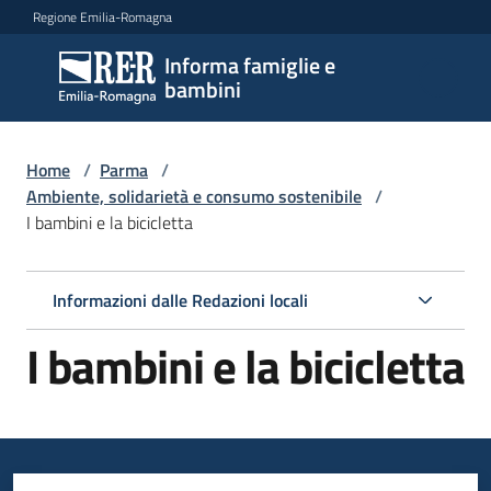
Vai al contenuto
Vai alla navigazione
Vai al footer
Regione Emilia-Romagna
Informa famiglie e
Informa
bambini
famiglie
e
bambini
Home
/
Parma
/
Ambiente, solidarietà e consumo sostenibile
/
I bambini e la bicicletta
Argomenti
Informazioni dalle Redazioni locali
Servizi
I bambini e la bicicletta
Centri
per
le
famiglie