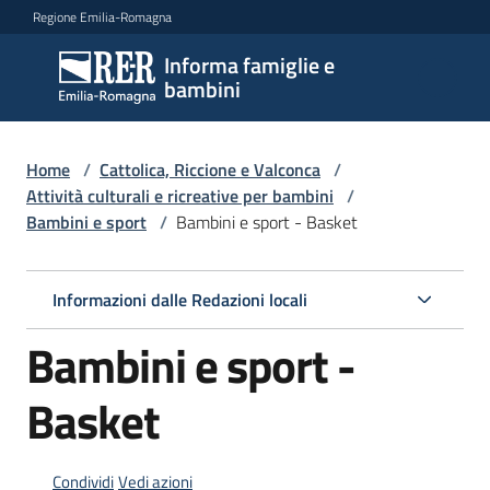
Vai al contenuto
Vai alla navigazione
Vai al footer
Regione Emilia-Romagna
Informa famiglie e
Informa
bambini
famiglie
e
bambini
Home
/
Cattolica, Riccione e Valconca
/
Attività culturali e ricreative per bambini
/
Bambini e sport
/
Bambini e sport - Basket
Argomenti
Informazioni dalle Redazioni locali
Servizi
Bambini e sport -
Centri
Basket
per
le
famiglie
Condividi
Vedi azioni