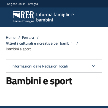
Vai al contenuto
Vai alla navigazione
Vai al footer
Regione Emilia-Romagna
Informa famiglie e
Informa
bambini
famiglie
e
bambini
Home
/
Ferrara
/
Attività culturali e ricreative per bambini
/
Bambini e sport
Argomenti
Informazioni dalle Redazioni locali
Servizi
Bambini e sport
Centri
per
le
famiglie