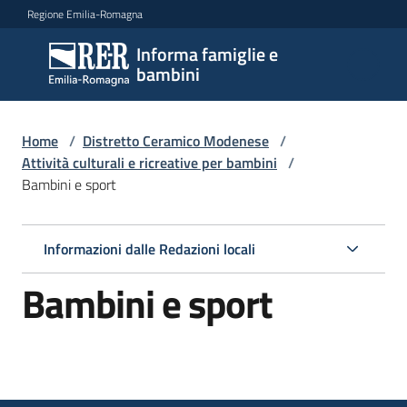
Vai al contenuto
Vai alla navigazione
Vai al footer
Regione Emilia-Romagna
Informa famiglie e
Informa
bambini
famiglie
e
bambini
Home
/
Distretto Ceramico Modenese
/
Attività culturali e ricreative per bambini
/
Bambini e sport
Argomenti
Informazioni dalle Redazioni locali
Servizi
Bambini e sport
Centri
per
le
famiglie