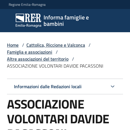
Vai al contenuto
Vai alla navigazione
Vai al footer
Regione Emilia-Romagna
Informa famiglie e
Informa
bambini
famiglie
e
bambini
Home
/
Cattolica, Riccione e Valconca
/
Famiglia e associazioni
/
Altre associazioni del territorio
/
ASSOCIAZIONE VOLONTARI DAVIDE PACASSONI
Argomenti
Informazioni dalle Redazioni locali
Servizi
ASSOCIAZIONE
Centri
per
VOLONTARI DAVIDE
le
famiglie