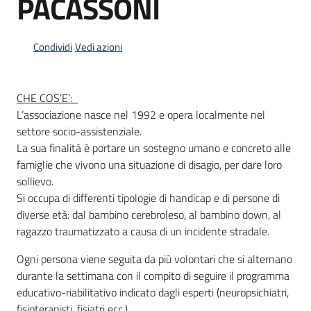
PACASSONI
Condividi
Vedi azioni
Informazioni
locali
CHE COS’E’:
L’associazione nasce nel 1992 e opera localmente nel
settore socio-assistenziale.
La sua finalità è portare un sostegno umano e concreto alle
famiglie che vivono una situazione di disagio, per dare loro
Newsletter
sollievo.
Si occupa di differenti tipologie di handicap e di persone di
diverse età: dal bambino cerebroleso, al bambino down, al
ragazzo traumatizzato a causa di un incidente stradale.
Ogni persona viene seguita da più volontari che si alternano
durante la settimana con il compito di seguire il programma
educativo-riabilitativo indicato dagli esperti (neuropsichiatri,
fisioterapisti, fisiatri ecc.).