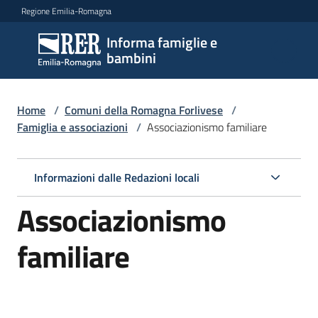
Vai al contenuto
Vai alla navigazione
Vai al footer
Regione Emilia-Romagna
Informa famiglie e
Informa
bambini
famiglie
e
bambini
Home
/
Comuni della Romagna Forlivese
/
Famiglia e associazioni
/
Associazionismo familiare
Argomenti
Informazioni dalle Redazioni locali
Associazionismo
Servizi
familiare
Centri
per
le
famiglie