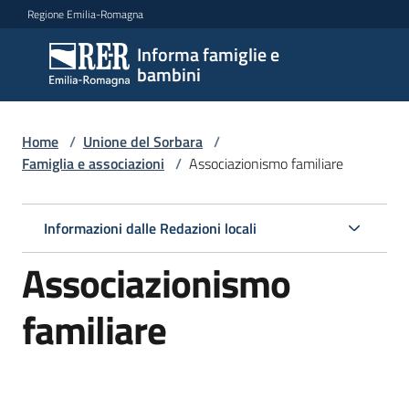
Vai al contenuto
Vai alla navigazione
Vai al footer
Regione Emilia-Romagna
Informa famiglie e
Informa
bambini
famiglie
e
bambini
Home
/
Unione del Sorbara
/
Famiglia e associazioni
/
Associazionismo familiare
Argomenti
Informazioni dalle Redazioni locali
Associazionismo
Servizi
familiare
Centri
per
le
famiglie