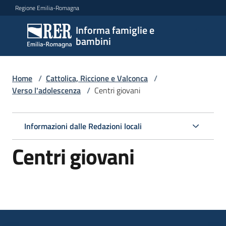
Vai al contenuto
Vai alla navigazione
Vai al footer
Regione Emilia-Romagna
Informa famiglie e
Informa
bambini
famiglie
e
bambini
Home
/
Cattolica, Riccione e Valconca
/
Verso l'adolescenza
/
Centri giovani
Argomenti
Informazioni dalle Redazioni locali
Centri giovani
Servizi
Centri
per
le
famiglie