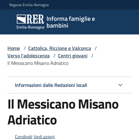
Vai al contenuto
Vai alla navigazione
Vai al footer
Regione Emilia-Romagna
Informa famiglie e
Informa
bambini
famiglie
e
bambini
Home
/
Cattolica, Riccione e Valconca
/
Verso l'adolescenza
/
Centri giovani
/
Il Messicano Misano Adriatico
Argomenti
Informazioni dalle Redazioni locali
Servizi
Il Messicano Misano
Centri
Adriatico
per
le
famiglie
Condividi
Vedi azioni