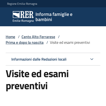
Vai al contenuto
Vai alla navigazione
Vai al footer
Regione Emilia-Romagna
Informa famiglie e
Informa
bambini
famiglie
e
bambini
Home
/
Cento Alto Ferrarese
/
Prima e dopo la nascita
/
Visite ed esami preventivi
Argomenti
Informazioni dalle Redazioni locali
Visite ed esami
Servizi
preventivi
Centri
per
le
famiglie