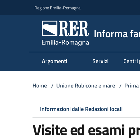
Vai al contenuto
Vai alla navigazione
Vai al footer
Regione Emilia-Romagna
Informa fa
Argomenti
Servizi
Centri 
Home
Unione Rubicone e mare
Prima 
/
/
Informazioni dalle Redazioni locali
Visite ed esami p