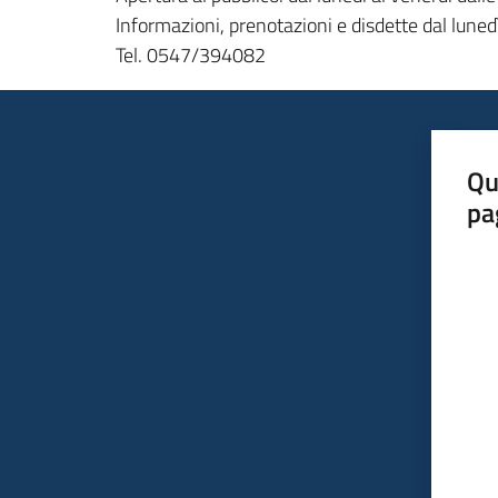
Informazioni, prenotazioni e disdette dal lunedì
Tel. 0547/394082
Qu
pa
Valut