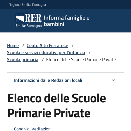
Vai al contenuto
Vai alla navigazione
Vai al footer
Regione Emilia-Romagna
Informa famiglie e
Informa
bambini
famiglie
e
bambini
Home
/
Cento Alto Ferrarese
/
Scuola e servizi educativi per l'infanzia
/
Scuola primaria
/
Elenco delle Scuole Primarie Private
Argomenti
Informazioni dalle Redazioni locali
Servizi
Elenco delle Scuole
Centri
Primarie Private
per
le
famiglie
Condividi
Vedi azioni