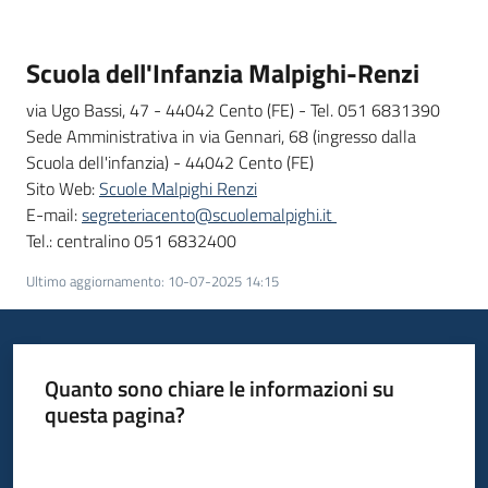
Scuola dell'Infanzia Malpighi-Renzi
Informazioni
locali
via Ugo Bassi, 47 - 44042 Cento (FE) - Tel. 051 6831390
Sede Amministrativa in via Gennari, 68 (ingresso dalla
Scuola dell'infanzia) - 44042 Cento (FE)
Sito Web:
Scuole Malpighi Renzi
E-mail:
segreteriacento@scuolemalpighi.it
Tel.: centralino 051 6832400
Newsletter
Ultimo aggiornamento
:
10-07-2025 14:15
Quanto sono chiare le informazioni su
questa pagina?
Valuta da 1 a 5 stelle