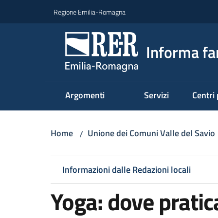
Vai al contenuto
Vai alla navigazione
Vai al footer
Regione Emilia-Romagna
Informa fa
Argomenti
Servizi
Centri 
Home
Unione dei Comuni Valle del Savio
/
Informazioni dalle Redazioni locali
Yoga: dove pratic