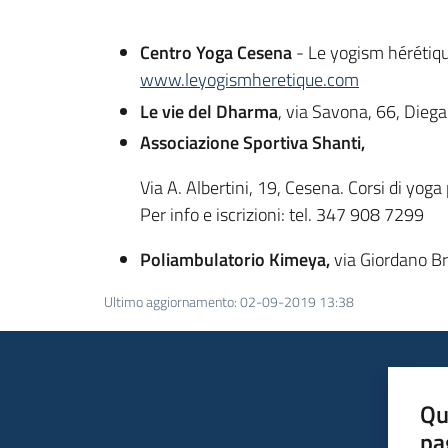
Centro Yoga Cesena
- Le yogism hérétiq
www.leyogismheretique.com
Le vie del Dharma
, via Savona, 66, Die
Associazione Sportiva Shanti,
Via A. Albertini, 19, Cesena. Corsi di yog
Per info e iscrizioni: tel. 347 908 7299
Poliambulatorio Kimeya,
via Giordano B
Ultimo aggiornamento
:
02-09-2019 13:38
Qu
pa