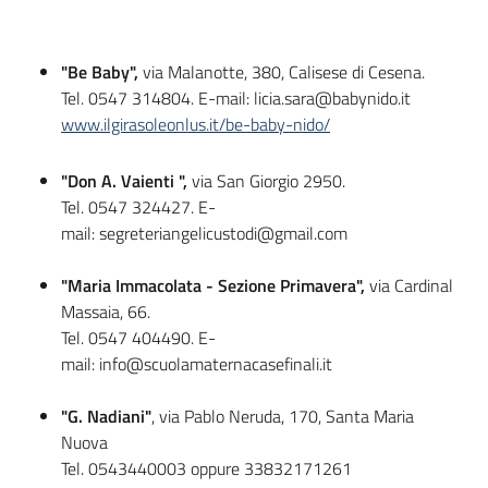
"Be Baby",
via Malanotte, 380, Calisese di Cesena.
Informazioni
Tel. 0547 314804. E-mail: licia.sara@babynido.it
locali
www.ilgirasoleonlus.it/be-baby-nido/
"Don A. Vaienti ",
via San Giorgio 2950.
Tel. 0547 324427. E-
mail: segreteriangelicustodi@gmail.com
Newsletter
"Maria Immacolata - Sezione Primavera",
via Cardinal
Massaia, 66.
Tel. 0547 404490. E-
mail: info@scuolamaternacasefinali.it
"G. Nadiani"
, via Pablo Neruda, 170, Santa Maria
Nuova
Tel. 0543440003 oppure 33832171261