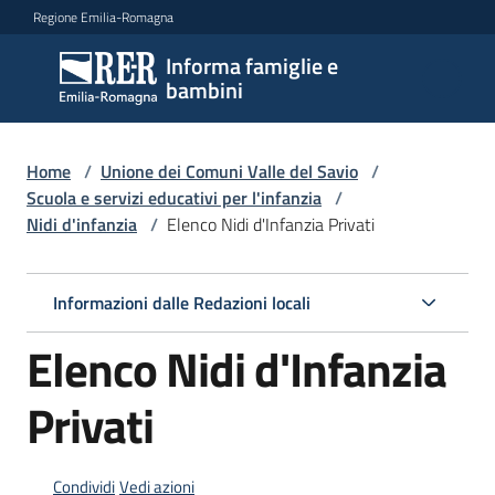
Vai al contenuto
Vai alla navigazione
Vai al footer
Regione Emilia-Romagna
Informa famiglie e
Informa
bambini
famiglie
e
bambini
Home
/
Unione dei Comuni Valle del Savio
/
Scuola e servizi educativi per l'infanzia
/
Nidi d'infanzia
/
Elenco Nidi d'Infanzia Privati
Argomenti
Informazioni dalle Redazioni locali
Servizi
Elenco Nidi d'Infanzia
Centri
Privati
per
le
famiglie
Condividi
Vedi azioni