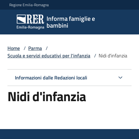
Vai al contenuto
Vai alla navigazione
Vai al footer
Regione Emilia-Romagna
Informa famiglie e
Informa
bambini
famiglie
e
bambini
Home
/
Parma
/
Scuola e servizi educativi per l'infanzia
/
Nidi d'infanzia
Argomenti
Informazioni dalle Redazioni locali
Nidi d'infanzia
Servizi
Centri
per
le
famiglie