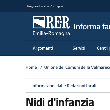
Vai al contenuto
Vai alla navigazione
Vai al footer
Regione Emilia-Romagna
Informa fa
Argomenti
Servizi
Centri 
Home
Unione dei Comuni della Valmarecch
/
Informazioni dalle Redazioni locali
Nidi d'infanzia