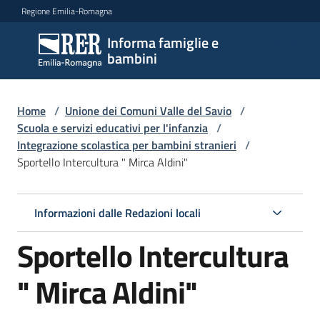
Vai al contenuto
Vai alla navigazione
Vai al footer
Regione Emilia-Romagna
Informa famiglie e
Informa
bambini
famiglie
e
bambini
Home
/
Unione dei Comuni Valle del Savio
/
Scuola e servizi educativi per l'infanzia
/
Integrazione scolastica per bambini stranieri
/
Sportello Intercultura " Mirca Aldini"
Argomenti
Informazioni dalle Redazioni locali
Servizi
Sportello Intercultura
Centri
per
" Mirca Aldini"
le
famiglie