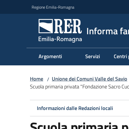
Vai al contenuto
Vai alla navigazione
Vai al footer
Regione Emilia-Romagna
Informa fa
Argomenti
Servizi
Centri 
Home
Unione dei Comuni Valle del Savio
/
Scuola primaria privata "Fondazione Sacro Cu
Informazioni dalle Redazioni locali
Scuola primaria 