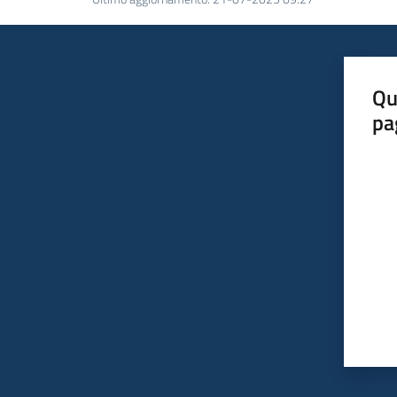
Qu
pa
Valut