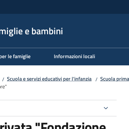
miglie e bambini
per le famiglie
Informazioni locali
Scuola e servizi educativi per l'infanzia
Scuola prima
/
/
ore"
privata "Fondazione