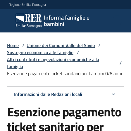
Vai al contenuto
Vai alla navigazione
Vai al footer
Regione Emilia-Romagna
Informa famiglie e
Informa
bambini
famiglie
e
bambini
Home
/
Unione dei Comuni Valle del Savio
/
Sostegno economico alle famiglie
/
Altri contributi e agevolazioni economiche alla
/
famiglia
Argomenti
Esenzione pagamento ticket sanitario per bambini 0/6 anni
Servizi
Informazioni dalle Redazioni locali
Esenzione pagamento
Centri
per
le
ticket sanitario per
famiglie