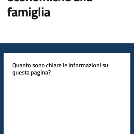
famiglia
Informazioni
locali
Quanto sono chiare le informazioni su
questa pagina?
Newsletter
Valuta da 1 a 5 stelle