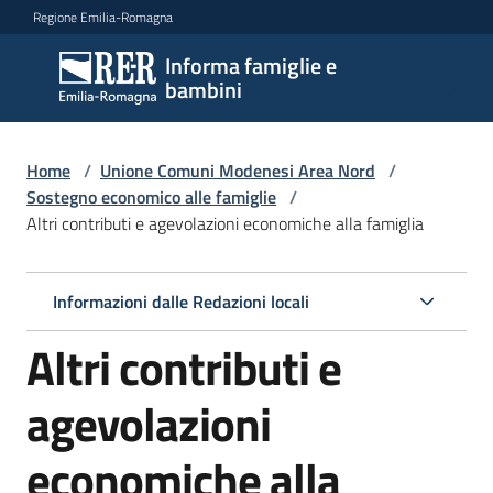
Vai al contenuto
Vai alla navigazione
Vai al footer
Regione Emilia-Romagna
Informa famiglie e
Informa
bambini
famiglie
e
bambini
Home
/
Unione Comuni Modenesi Area Nord
/
Sostegno economico alle famiglie
/
Altri contributi e agevolazioni economiche alla famiglia
Argomenti
Informazioni dalle Redazioni locali
Servizi
Altri contributi e
Centri
agevolazioni
per
le
economiche alla
famiglie