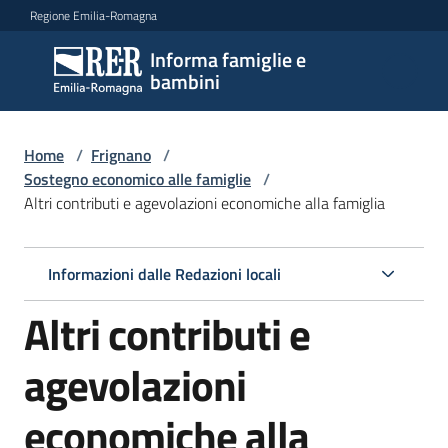
Vai al contenuto
Vai alla navigazione
Vai al footer
Regione Emilia-Romagna
Informa famiglie e
Informa
bambini
famiglie
e
bambini
Home
/
Frignano
/
Sostegno economico alle famiglie
/
Altri contributi e agevolazioni economiche alla famiglia
Argomenti
Informazioni dalle Redazioni locali
Servizi
Altri contributi e
Centri
agevolazioni
per
le
economiche alla
famiglie