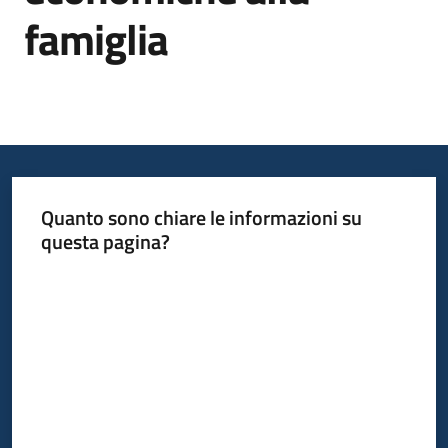
famiglia
Informazioni
locali
Quanto sono chiare le informazioni su
questa pagina?
Newsletter
Valuta da 1 a 5 stelle