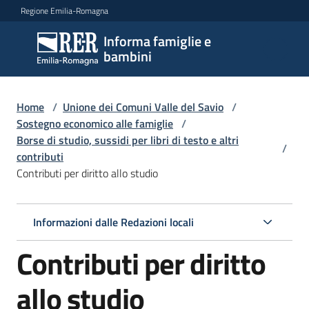
Vai al contenuto
Vai alla navigazione
Vai al footer
Regione Emilia-Romagna
Informa famiglie e
Informa
bambini
famiglie
e
bambini
Home
/
Unione dei Comuni Valle del Savio
/
Sostegno economico alle famiglie
/
Borse di studio, sussidi per libri di testo e altri
/
contributi
Argomenti
Contributi per diritto allo studio
Servizi
Informazioni dalle Redazioni locali
Contributi per diritto
Centri
per
le
allo studio
famiglie