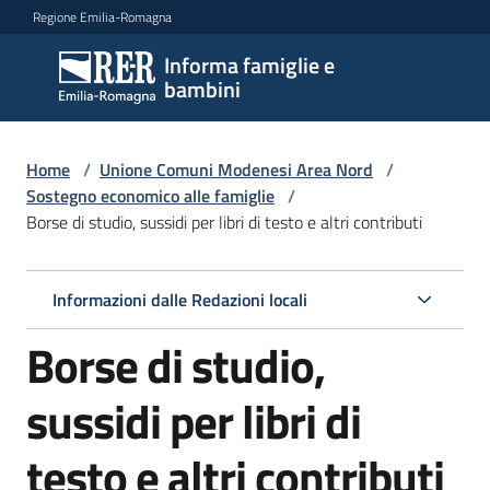
Vai al contenuto
Vai alla navigazione
Vai al footer
Regione Emilia-Romagna
Informa famiglie e
Informa
bambini
famiglie
e
bambini
Home
/
Unione Comuni Modenesi Area Nord
/
Sostegno economico alle famiglie
/
Borse di studio, sussidi per libri di testo e altri contributi
Argomenti
Informazioni dalle Redazioni locali
Servizi
Borse di studio,
Centri
sussidi per libri di
per
le
testo e altri contributi
famiglie