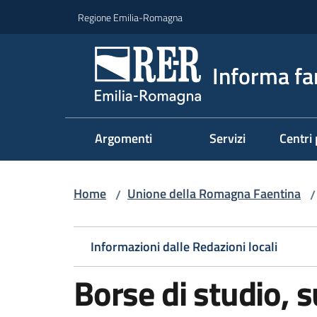
Vai al contenuto
Vai alla navigazione
Vai al footer
Regione Emilia-Romagna
Informa fa
Argomenti
Servizi
Centri 
Home
Unione della Romagna Faentina
/
/
Informazioni dalle Redazioni locali
Borse di studio, su