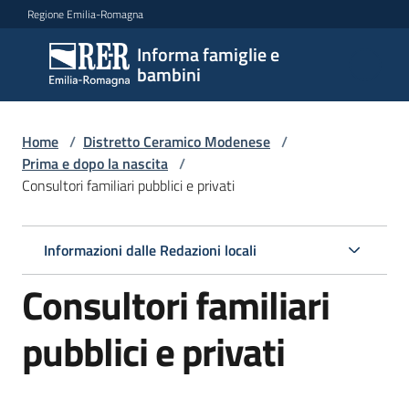
Vai al contenuto
Vai alla navigazione
Vai al footer
Regione Emilia-Romagna
Informa famiglie e
Informa
bambini
famiglie
e
bambini
Home
/
Distretto Ceramico Modenese
/
Prima e dopo la nascita
/
Consultori familiari pubblici e privati
Argomenti
Informazioni dalle Redazioni locali
Servizi
Consultori familiari
Centri
pubblici e privati
per
le
famiglie