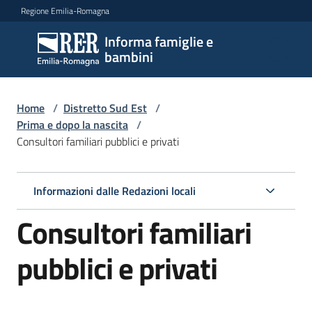
Vai al contenuto
Vai alla navigazione
Vai al footer
Regione Emilia-Romagna
Informa famiglie e
Informa
bambini
famiglie
e
bambini
Home
/
Distretto Sud Est
/
Prima e dopo la nascita
/
Consultori familiari pubblici e privati
Argomenti
Informazioni dalle Redazioni locali
Servizi
Consultori familiari
Centri
pubblici e privati
per
le
famiglie