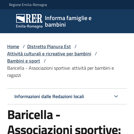
Vai al contenuto
Vai alla navigazione
Vai al footer
Regione Emilia-Romagna
Informa famiglie e
Informa
bambini
famiglie
e
bambini
Home
/
Distretto Pianura Est
/
Attività culturali e ricreative per bambini
/
Bambini e sport
/
Baricella - Associazioni sportive: attività per bambini e
Argomenti
ragazzi
Servizi
Informazioni dalle Redazioni locali
Baricella -
Centri
per
le
Associazioni sportive:
famiglie