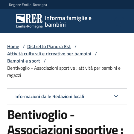
Vai al contenuto
Vai alla navigazione
Vai al footer
Regione Emilia-Romagna
Informa famiglie e
Informa
bambini
famiglie
e
bambini
Home
/
Distretto Pianura Est
/
Attività culturali e ricreative per bambini
/
Bambini e sport
/
Bentivoglio - Associazioni sportive : attività per bambini e
Argomenti
ragazzi
Servizi
Informazioni dalle Redazioni locali
Bentivoglio -
Centri
per
le
Associazioni sportive :
famiglie