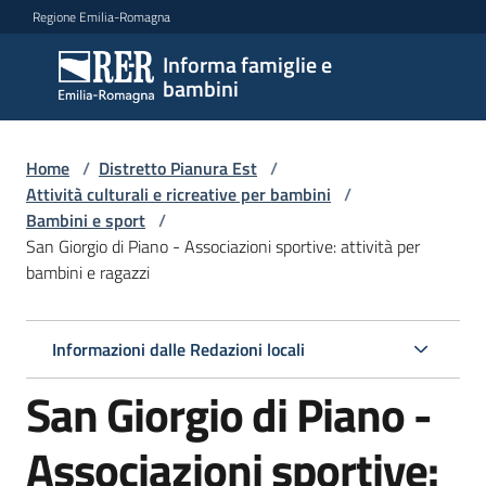
Vai al contenuto
Vai alla navigazione
Vai al footer
Regione Emilia-Romagna
Informa famiglie e
Informa
bambini
famiglie
e
bambini
Home
/
Distretto Pianura Est
/
Attività culturali e ricreative per bambini
/
Bambini e sport
/
San Giorgio di Piano - Associazioni sportive: attività per
Argomenti
bambini e ragazzi
Servizi
Informazioni dalle Redazioni locali
San Giorgio di Piano -
Centri
per
le
Associazioni sportive:
famiglie