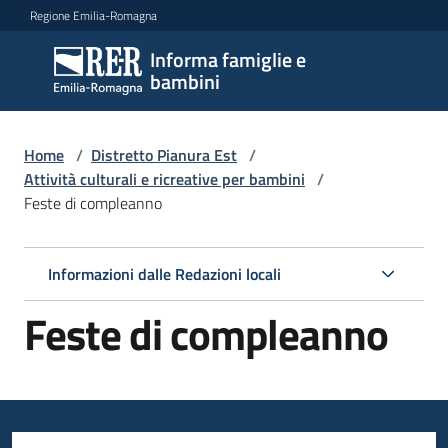
Vai al contenuto
Vai alla navigazione
Vai al footer
Regione Emilia-Romagna
Informa famiglie e
Informa
bambini
famiglie
e
bambini
Home
/
Distretto Pianura Est
/
Attività culturali e ricreative per bambini
/
Feste di compleanno
Argomenti
Informazioni dalle Redazioni locali
Servizi
Feste di compleanno
Centri
per
le
famiglie