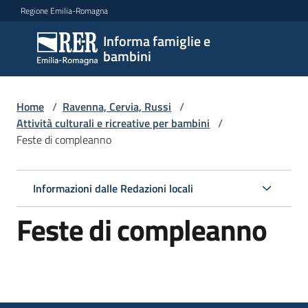
Vai al contenuto
Vai alla navigazione
Vai al footer
Regione Emilia-Romagna
Informa famiglie e
Informa
bambini
famiglie
e
bambini
Home
/
Ravenna, Cervia, Russi
/
Attività culturali e ricreative per bambini
/
Feste di compleanno
Argomenti
Informazioni dalle Redazioni locali
Servizi
Feste di compleanno
Centri
per
le
famiglie