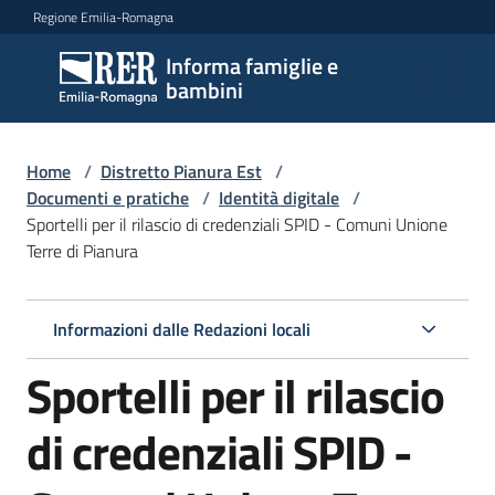
Vai al contenuto
Vai alla navigazione
Vai al footer
Regione Emilia-Romagna
Informa famiglie e
Informa
bambini
famiglie
e
bambini
Home
/
Distretto Pianura Est
/
Documenti e pratiche
/
Identità digitale
/
Sportelli per il rilascio di credenziali SPID - Comuni Unione
Terre di Pianura
Argomenti
Informazioni dalle Redazioni locali
Servizi
Sportelli per il rilascio
Centri
per
di credenziali SPID -
le
famiglie