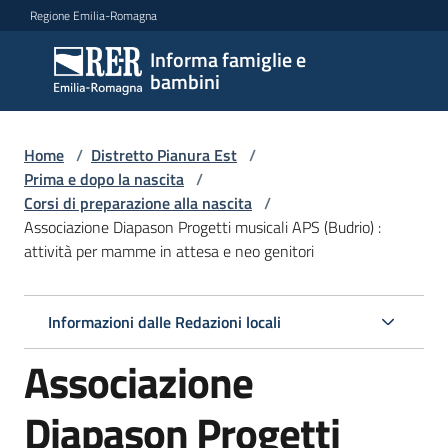
Vai al contenuto
Vai alla navigazione
Vai al footer
Regione Emilia-Romagna
Informa famiglie e
Informa
bambini
famiglie
e
bambini
Home
/
Distretto Pianura Est
/
Prima e dopo la nascita
/
Corsi di preparazione alla nascita
/
Associazione Diapason Progetti musicali APS (Budrio) :
Argomenti
attività per mamme in attesa e neo genitori
Servizi
Informazioni dalle Redazioni locali
Associazione
Centri
per
le
Diapason Progetti
famiglie