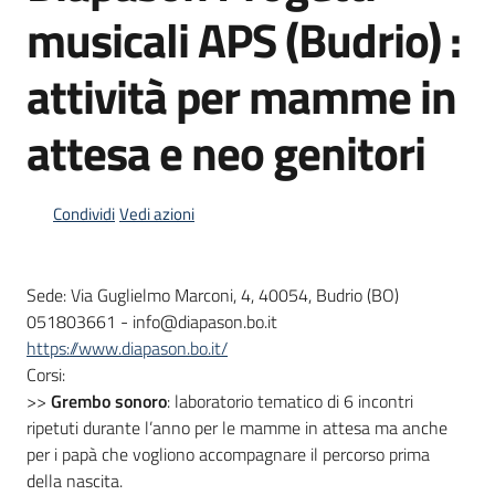
musicali APS (Budrio) :
attività per mamme in
Informazioni
locali
attesa e neo genitori
Condividi
Vedi azioni
Newsletter
Sede: Via Guglielmo Marconi, 4, 40054, Budrio (BO)
051803661 - info@diapason.bo.it
https://www.diapason.bo.it/
Corsi:
>>
Grembo sonoro
: laboratorio tematico di 6 incontri
ripetuti durante l’anno per le mamme in attesa ma anche
per i papà che vogliono accompagnare il percorso prima
della nascita.